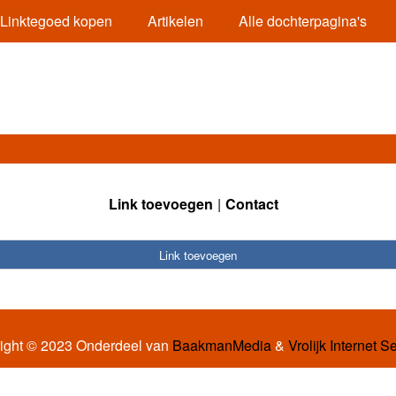
Linktegoed kopen
Artikelen
Alle dochterpagina's
Link toevoegen
Contact
Link toevoegen
ight © 2023 Onderdeel van
BaakmanMedia
&
Vrolijk Internet S